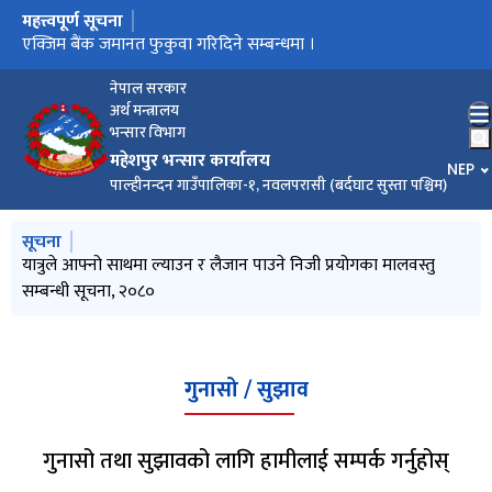
महत्त्वपूर्ण सूचना
मुख्य नेभिगेसनमा जानुहोस्
हकदावी सम्बन्धी सूचना
एक्जिम बैंक जमानत फुकुवा गरिदिने सम्बन्धमा ।
मालबस्तु लिलाम सम्बन्धी सूचना
बोलपत्र कबोल सम्बन्धी सूचना
महेशपुर भन्सार कार्यालयको सवारी तथा ढुवानीका साधनहरुको लिलाम
भन्सार जाँचपास, यात्रुले लाने ल्याउने माल वस्तु र राजस्व छुट सम्बन्धी
यात्रुले आफ्नो साथमा ल्याउन र लैजान पाउने निजी प्रयोगका मालवस्तु
सम्बन्धी सूचना
सूचना
सम्बन्धी सूचना, २०८०
नेपाल सरकार
अर्थ मन्त्रालय
भन्सार विभाग
महेशपुर भन्सार कार्यालय
भाषा चय
NEP
पाल्हीनन्दन गाउँपालिका-१, नवलपरासी (बर्दघाट सुस्ता पश्चिम)
मुख्य नेभिगेसनमा जानुहोस्
सूचना
यात्रुले आफ्नो साथमा ल्याउन र लैजान पाउने निजी प्रयोगका मालवस्तु
सम्बन्धी सूचना, २०८०
गुनासो / सुझाव
गुनासो तथा सुझावको लागि हामीलाई सम्पर्क गर्नुहोस्